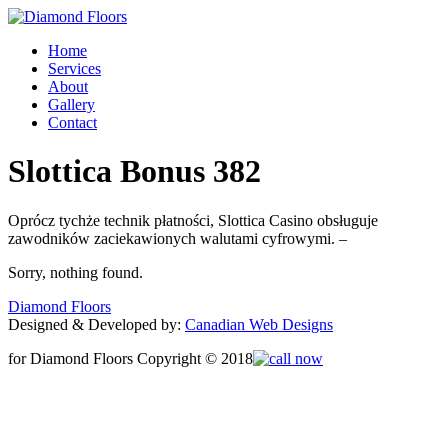
Home
Services
About
Gallery
Contact
Slottica Bonus 382
Oprócz tychże technik płatności, Slottica Casino obsługuje
zawodników zaciekawionych walutami cyfrowymi. –
Sorry, nothing found.
Diamond Floors
Designed & Developed by:
Canadian Web Designs
for Diamond Floors Copyright © 2018